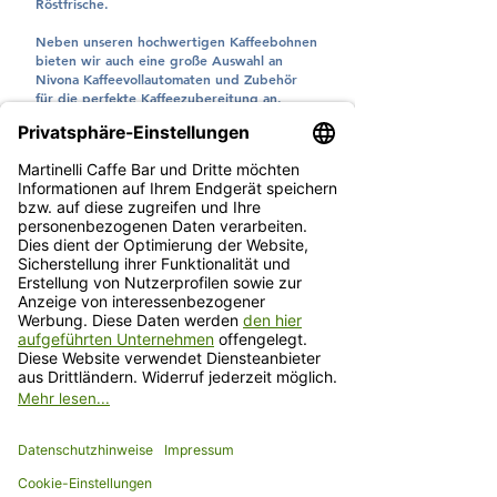
Röstfrische.
Neben unseren hochwertigen Kaffeebohnen
bieten wir auch eine große Auswahl an
Nivona Kaffeevollautomaten und Zubehör
für die perfekte Kaffeezubereitung an.
Als Familienbetrieb mit eigener Kaffeebar in
Würzburg stehen wir für Qualität, Expertise
und die Liebe zum Kaffee.
Warum Martinelli Caffè?
✔ * Original in Italien geröstete
Kaffeebohnen
✔ Frisch geröstet & exklusiv bei uns
erhältlich
✔ Nivona Vollautomaten & hochwertiges
Zubehör
Entdecke die Welt des Kaffees – jetzt
Martinelli Caffè erleben & genießen!
* betrifft unsere Hausmischungen Martinelli 80/20,
Martinelli 60/40, Martinelli 50/50 und Martinelli
koffeinfrei sowie alle La Cafferia Produkte.