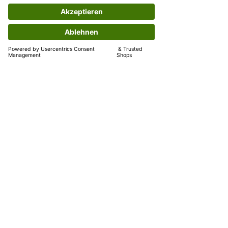
KONTAKT
T:
+49 931 907 695 94
M: info@martinellicaffe.de
Domstraße 13,
97070 Würzburg
Öffnungszeiten: Mo-Fr. 8:30 - 18:30 Uhr
Sa. 9:30 - 18:30 Uhr
So. Geschlossen
AGB
IMPRESSUM
WIDERRUFSRECHT
DATENSCHUTZ
VERSANDINFORMATION
Unser Versandpartner
Versandinformationen