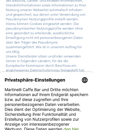
des Besuchs, Geräte- und Browser-Informationen,
Standortinformationen sowie Informationen zu Ihrer
Nutzung unserer Webseite) automatisch erhoben
und gespeichert, aus denen unter Verwendung von
Pseudonymen Nutzungsprofile erstellt werden.
Hierzu können Cookies eingesetzt werden. Die
pseudonymisierten Nutzungsprofile werden ohne
eine gesondert zu erteilende, ausdrückliche
Einwilligung nicht mit personenbezogenen Daten
über den Träger des Pseudonyms
zusammengeführt. Wix ist in unserem Auftrag für
uns tätig.
Unsere Dienstleister sitzen und/oder verwenden
Server in folgenden Ländern, für die die
Europäische Kommission durch Beschluss ein
angemessenes Datenschutzniveau festgestellt hat:
Israel, Vereinigtes Königreich, USA.
Der Angemessenheitsbeschluss für die USA gilt als
Grundlage für die Drittlandsübermittlung, soweit
der jeweilige Dienstleister zertifiziert ist. Eine
Zertifizierung liegt vor.
Unsere Dienstleister sitzen und/oder verwenden
Server in diesen Ländern: Brasilien, Mexiko, Indien,
Ukraine.
Für diese Länder liegt kein
Angemessenheitsbeschluss der Europäischen