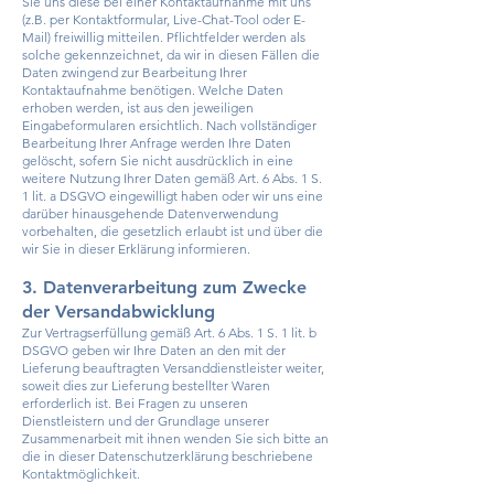
Sie uns diese bei einer Kontaktaufnahme mit uns
(z.B. per Kontaktformular, Live-Chat-Tool oder E-
Mail) freiwillig mitteilen. Pflichtfelder werden als
solche gekennzeichnet, da wir in diesen Fällen die
Daten zwingend zur Bearbeitung Ihrer
Kontaktaufnahme benötigen. Welche Daten
erhoben werden, ist aus den jeweiligen
Eingabeformularen ersichtlich. Nach vollständiger
Bearbeitung Ihrer Anfrage werden Ihre Daten
gelöscht, sofern Sie nicht ausdrücklich in eine
weitere Nutzung Ihrer Daten gemäß Art. 6 Abs. 1 S.
1 lit. a DSGVO eingewilligt haben oder wir uns eine
darüber hinausgehende Datenverwendung
vorbehalten, die gesetzlich erlaubt ist und über die
wir Sie in dieser Erklärung informieren.
3. Datenverarbeitung zum Zwecke
der Versandabwicklung
Zur Vertragserfüllung gemäß Art. 6 Abs. 1 S. 1 lit. b
DSGVO geben wir Ihre Daten an den mit der
Lieferung beauftragten Versanddienstleister weiter,
soweit dies zur Lieferung bestellter Waren
erforderlich ist. Bei Fragen zu unseren
Dienstleistern und der Grundlage unserer
Zusammenarbeit mit ihnen wenden Sie sich bitte an
die in dieser Datenschutzerklärung beschriebene
Kontaktmöglichkeit.