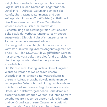
lediglich automatisch ein sogenanntes Server-
Logfile, das z.B. den Namen der angeforderten
Datei, Ihre IP-Adresse, Datum und Uhrzeit des
Abrufs, übertragene Datenmenge und den
anfragenden Provider (Zugriffsdaten) enthält und
den Abruf dokumentiert. Diese Zugriffsdaten
werden ausschließlich zum Zwecke der
Sicherstellung eines störungsfreien Betriebs der
Seite sowie der Verbesserung unseres Angebots
ausgewertet. Dies dient der Wahrung unserer im
Rahmen einer Interessensabwägung
überwiegenden berechtigten Interessen an einer
korrekten Darstellung unseres Angebots gemäß Art.
6 Abs. 1 S. 1 lit. f DSGVO. Alle Zugriffsdaten werden
nur so lange verarbeitet, wie dies für die Erreichung
der oben genannten Verarbeitungszwecke
erforderlich ist.
Die Dienste zum Hosting und zur Darstellung der
Webseite werden teilweise durch unsere
Dienstleister im Rahmen einer Verarbeitung in
unserem Auftrag erbracht. Soweit im Rahmen der
vorliegenden Datenschutzerklärung nichts anderes
erläutert wird, werden alle Zugriffsdaten sowie alle
Daten, die in dafür vorgesehenen Formularen auf
dieser Webseite erhoben werden, auf ihren Servern
verarbeitet. Bei Fragen zu unseren Dienstleistern
und der Grundlage unserer Zusammenarbeit mit
ihnen wenden Sie sich bitte an die in dieser