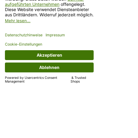
Kommission vor. Unsere Zusammenarbeit mit Ihnen
stützt sich auf diese Garantien:
Standarddatenschutzklauseln der Europäischen
Union.
Einsatz von Visitor Analytics zur Webanalyse
Wir setzen zur Erreichung der oben genannten
Zwecke die so genannte Fingerabdruck-
Technologie ein. Hierfür werden technische
Merkmale Ihres Geräts bzw. Internetbrowsers
ausgewertet, um somit eine zuverlässige Analyse zu
ermöglichen. Die pseudonymisierten
Nutzungsprofile werden ohne eine gesondert zu
erteilende, ausdrückliche Einwilligung nicht mit
personenbezogenen Daten über den Träger des
Pseudonyms zusammengeführt. Visitor Analytics ist
in im Rahmen einer Auftragsverarbeitung für uns
tätig. Mithilfe des Visitor Recording- Tools
(Besucheraufzeichnungen) von Visitor Analytics
können im Rahmen von Besucheraufzeichnungen
Statistiken darüber erstellt werden, wohin Sie
gescrollt haben und worauf Sie auf der Webseite
geklickt haben. Diese Funktion hilft uns, die
Webseite benutzerfreundlicher zu gestalten und
technische Fehler beheben zu können.
8. Social Media
8.1 Social Buttons von Facebook (by Meta),