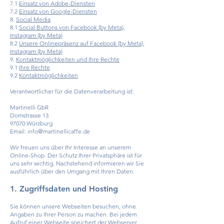
7.1
Einsatz von Adobe-Diensten
7.2
Einsatz von Google-Diensten
8.
Social Media
8.1
Social Buttons von Facebook (by Meta),
Instagram (by Meta)
8.2
Unsere Onlinepräsenz auf Facebook (by Meta),
Instagram (by Meta)
9.
Kontaktmöglichkeiten und Ihre Rechte
9.1
Ihre Rechte
9.2
Kontaktmöglichkeiten
Verantwortlicher für die Datenverarbeitung ist:
Martinelli GbR
Domstrasse 13
97070 Würzburg
Email:
info@martinellicaffe.de
Wir freuen uns über Ihr Interesse an unserem
Online-Shop. Der Schutz Ihrer Privatsphäre ist für
uns sehr wichtig. Nachstehend informieren wir Sie
ausführlich über den Umgang mit Ihren Daten.
1. Zugriffsdaten und Hosting
Sie können unsere Webseiten besuchen, ohne
Angaben zu Ihrer Person zu machen. Bei jedem
Aufruf einer Webseite speichert der Webserver