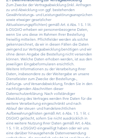
Zum Zwecke der Vertragsabwicklung (inkl. Anfragen
zu und Abwicklung von ggf. bestehenden
Gewährleistungs- und Leistungsstörungsansprüchen
sowie etwaiger gesetzlicher
Aktualisierungspflichten) gemäß Art. 6 Abs. 1 S. 1 lit.
b DSGVO erheben wir personenbezogene Daten,
wenn Sie uns diese im Rahmen Ihrer Bestellung
freiwillig mitteilen. Pflichtfelder werden als solche
gekennzeichnet, da wir in diesen Fällen die Daten
zwingend zur Vertragsabwicklung benötigen und wir
ohne deren Angabe die Bestellung nicht versenden
können. Welche Daten erhoben werden, ist aus den
jeweiligen Eingabeformularen ersichtlich.
Weitere Informationen zu der Verarbeitung Ihrer
Daten, insbesondere zu der Weitergabe an unsere
Dienstleister zum Zwecke der Bestellungs-,
Zahlungs- und Versandabwicklung, finden Sie in den
nachfolgenden Abschnitten dieser
Datenschutzerklärung. Nach vollständiger
Abwicklung des Vertrages werden Ihre Daten für die
weitere Verarbeitung eingeschränkt und nach
Ablauf der steuer- und handelsrechtlichen
Aufbewahrungsfristen gemäß Art. 6 Abs. 1 S. 1 lit. c
DSGVO gelöscht, sofern Sie nicht ausdrücklich in
eine weitere Nutzung Ihrer Daten gemäß Art. 6 Abs.
1 S. 1 lit. a DSGVO eingewilligt haben oder wir uns
eine darüber hinausgehende Datenverwendung
vorbehalten, die gesetzlich erlaubt ist und über die