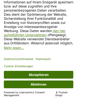
Welt erhältlichen Produkte, Speisen
und Getränke eingelöst werden.
Der Gutschein wird Ihnen postalisch
und
kostenfrei
nach Hause geliefert.
Unsere Filiale
Domstrasse 13, 97070 Würzburg
(Preis inkl. MwSt.
zzgl. Versandkosten
)
KONTAKT
T:
+49 931 907 695 94
M: info@martinellicaffe.de
Domstraße 13,
97070 Würzburg
Öffnungszeiten: Mo-Fr. 8:30 - 18:30 Uhr
Sa. 9:30 - 18:30 Uhr
So. Geschlossen