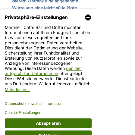
diesem Getränk eine angenehme
Würze und eine leicht süße Note.
Mit einer Packung von 398g können
Sie sich auf viele köstliche Momente
mit diesem dekadenten Chai Latte
freuen. Probieren Sie jetzt den
unverwechselbaren Geschmack des
David rio Tiger Spice Chai und
lassen Sie sich von seinem
exotischen Flair verzaubern!
Beschreibung
David Rio ist seit jeher ein Garant für
einen außergewöhnlich guten Chai!
Mit schwarzem Tee, Zimt, Kardamom
(Preis inkl. MwSt.
zzgl. Versandkosten
)
und Nelken. Eine kräftige indische
Schwarztee-Gewürzmischung, die mit
KONTAKT
milchfreier Sahne und Honig zu