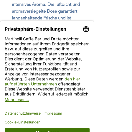
intensives Aroma. Die luftdicht und
aromaversiegelte Dose garantiert
langanhaltende Frische und ist
zudem wiederverschließbar. Der
Kaffee besteht zu 60% aus Arabica-
Bohnen aus Südamerika und zu 40%
aus Robusta-Bohnen aus Indien und
Uganda. Die praktische 125g Dose
ermöglicht eine einfache
Wiederbefüllung und bietet somit
eine nachhaltige
Verpackungslösung.
Beschreibung
Wir sind der Überzeugung, dass
Du die Liebe und die Sorgfalt, mit
der unser Kaffee hergestellt wird
schmecken wirst. Unsere Produkte
(Preis inkl. MwSt.
zzgl. Versandkosten
)